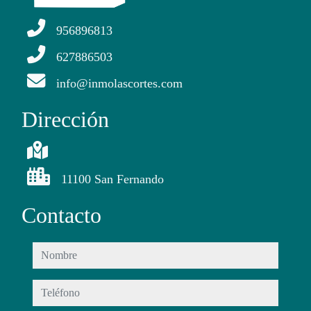
956896813
627886503
info@inmolascortes.com
Dirección
11100 San Fernando
Contacto
nombre
teléfono